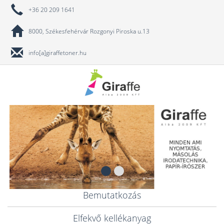
+36 20 209 1641
8000, Székesfehérvár Rozgonyi Piroska u.13
info[a]giraffetoner.hu
Bemutatkozás
Elfekvő kellékanyag