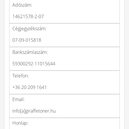
Adószám:
14621578-2-07
Cégjegyzékszám:
07-09-015818
Bankszámlaszám:
59300292-11015644
Telefon:
+36 20 209 1641
Email:
info[a]giraffetoner.hu
Honlap: