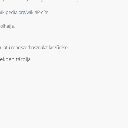
wikipedia.org/wiki/IP-cím
olhatja.
dulatú rendszerhasználat kiszűrése.
ekben tárolja