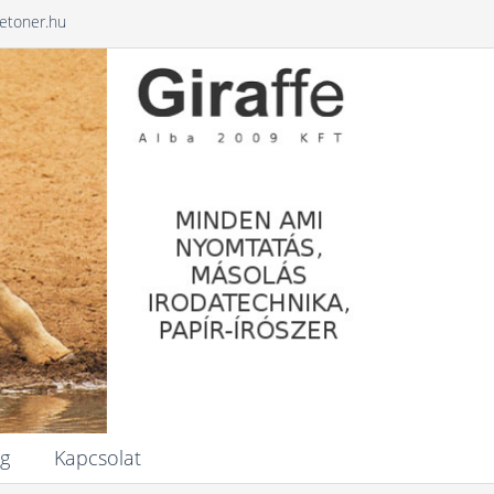
ffetoner.hu
ag
Kapcsolat