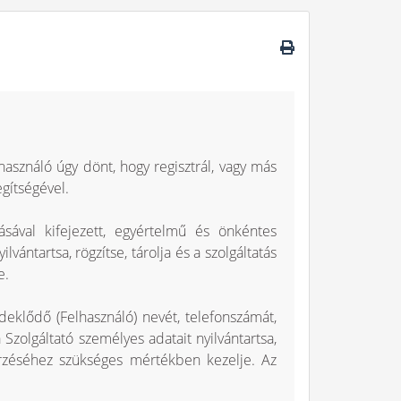
használó úgy dönt, hogy regisztrál, vagy más
gítségével.
sával kifejezett, egyértelmű és önkéntes
vántartsa, rögzítse, tárolja és a szolgáltatás
e.
deklődő (Felhasználó) nevét, telefonszámát,
 Szolgáltató személyes adatait nyilvántartsa,
enőrzéséhez szükséges mértékben kezelje. Az