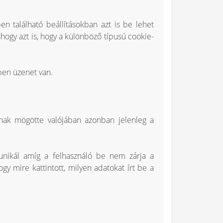
n található beállításokban azt is be lehet
ahogy azt is, hogy a különböző típusú cookie-
ben üzenet van.
lnak mögötte valójában azonban jelenleg a
unikál amíg a felhasználó be nem zárja a
y mire kattintott, milyen adatokat írt be a