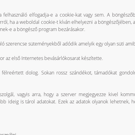
 felhasználó elfogadja-e a cookie-kat vagy sem. A böngészőbe
t arról, ha a weboldal cookie-t kíván elhelyezni a böngészőjében, 
jenek-e a böngésző program bezárásakor.
uló szerencse süteményekből adódik amelyik egy olyan süti ami
r az első Internetes bevásárlókosarat készítette.
 félreértett dolog. Sokan rossz szándékot, támadókat gondo
zolgál, vagyis arra, hogy a szerver megjegyezze kivel komm
b ideig is tárol adatokat. Ezek az adatok olyanok lehetnek, hog
asználni