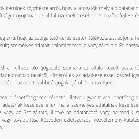
kerülnek rögzítésre arról, hogy a látogatók mely aloldalakat n
ítséget nyújtanak az oldal üzemeltetéséhez és továbbfejlesz
ség arra, hogy az Szolgáltató kérés esetén tájékoztatást adjon a 
sult) személyes adatait, valamint törölje vagy zárolja a Felhaszn
d a Felhasználó (jogosult) számára az általa kezelt adatairól
) adatfeldolgozó nevéről, címéről és az adatkezeléssel összefüg
setén – az adattovábbítás jogalapjáról és címzettjéről.
enti elérhetőségeken kérhető, illetve ugyanitt van lehetőség 
es adatának kezelése ellen, ha a személyes adatainak kezelése 
hez vagy az Szolgáltató, illetve az adatátvevő vagy harmadik
 vagy továbbítása közvetlen üzletszerzés, közvélemény-kutatás
n.