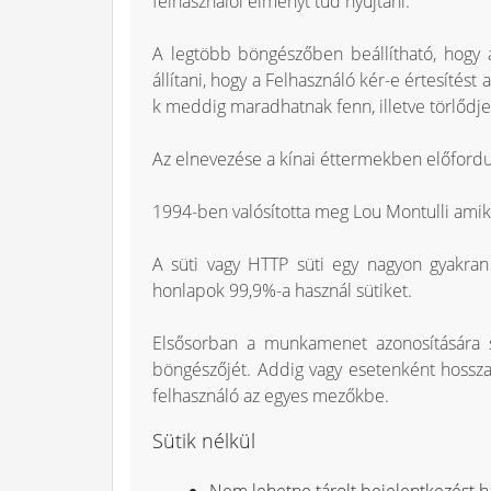
felhasználói élményt tud nyújtani.
A legtöbb böngészőben beállítható, hogy a
állítani, hogy a Felhasználó kér-e értesítés
k meddig maradhatnak fenn, illetve törlőd
Az elnevezése a kínai éttermekben előford
1994-ben valósította meg Lou Montulli amiko
A süti vagy HTTP süti egy nagyon gyakran
honlapok 99,9%-a használ sütiket.
Elsősorban a munkamenet azonosítására s
böngészőjét. Addig vagy esetenként hosszab
felhasználó az egyes mezőkbe.
Sütik nélkül
Nem lehetne tárolt bejelentkezést h