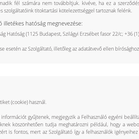
adik fél számára nem továbbítjuk. kivéve, ha ez a szerződés 
s szolgáltatóink titoktartási kötelezettséggel tartoznak felénk.
ó illetékes hatóság megnevezése:
 Hatóság (1125 Budapest, Szilágyi Erzsébet fasor 22/c; +36 (
e esetén az Szolgáltató, illetőleg az adatátvevő ellen bírósághoz
iket (cookie) használ.
 információt gyűjtenek, megjegyzik a Felhasználó egyéni beállít
ütiknek köszönhetően tudja meghatározni például, hogy a webo
azért is fontos, mert az Szolgáltató így a felhasználók igényeih