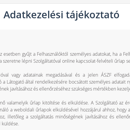
Adatkezelési tájékoztató
z esetben gyűjt a Felhasználóktól személyes adatokat, ha a Fel
zeretne lépni Szolgáltatóval online kapcsolat-felvételi űrlap se
cióval vagy adatainak megadásával és a jelen ÁSZF elfogadá
 a Látogató által rendelkezésére bocsátott személyes adatait nyil
égének javításához és ellenőrzéséhez szükséges mértékben kezelj
nő valamelyik űrlap kitöltése és elküldése. A Szolgáltató az ér
ználó a weboldali űrlapok elküldésével hozzájárul ahhoz, hogy a
sához, illetőleg a szolgáltatás minőségének javításához és ell
l küldése.