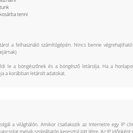
ttunk
kosárba tenni
tárol a felhasználó számítógépén. Nincs benne végrehajtható 
ejárnak)
küldi le a böngészőnek és a böngésző letárolja. Ha a honlapo
a a korábban letárolt adatokat.
lgál a világhálón. Amikor csatlakozik az Internetre egy IP cím
apcsolat melyik szolgáltatón keresztül jött létre. Az IP időnként