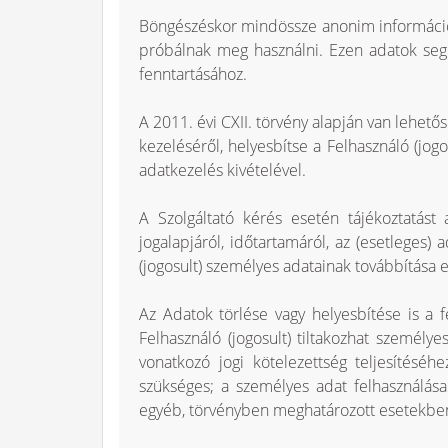
Böngészéskor mindössze anonim információk 
próbálnak meg használni. Ezen adatok seg
fenntartásához.
A 2011. évi CXII. törvény alapján van lehető
kezeléséről, helyesbítse a Felhasználó (jogo
adatkezelés kivételével.
A Szolgáltató kérés esetén tájékoztatást a
jogalapjáról, időtartamáról, az (esetleges
(jogosult) személyes adatainak továbbítása e
Az Adatok törlése vagy helyesbítése is a f
Felhasználó (jogosult) tiltakozhat személy
vonatkozó jogi kötelezettség teljesítésé
szükséges; a személyes adat felhasználása
egyéb, törvényben meghatározott esetekbe