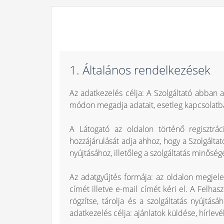
1. Általános rendelkezések
Az adatkezelés célja: A Szolgáltató abban a
módon megadja adatait, esetleg kapcsolatba s
A Látogató az oldalon történő regisztrá
hozzájárulását adja ahhoz, hogy a Szolgáltató
nyújtásához, illetőleg a szolgáltatás minős
Az adatgyűjtés formája: az oldalon megjele
címét illetve e-mail címét kéri el. A Felhas
rögzítse, tárolja és a szolgáltatás nyújtá
adatkezelés célja: ajánlatok küldése, hírlevé