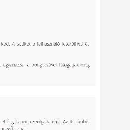
kód. A sütiket a felhasználó letörölheti és
t ugyanazzal a böngészővel látogatják meg
et fog kapni a szolgáltatótól. Az IP címből
 megváltozhat.