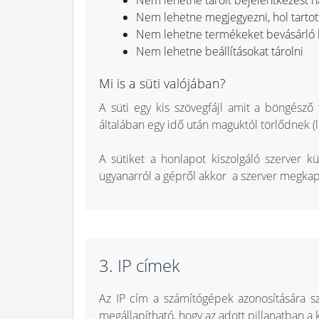
Nem lehetne megjegyezni, hol tarto
Nem lehetne termékeket bevásárló 
Nem lehetne beállításokat tárolni
Mi is a süti valójában?
A süti egy kis szövegfájl amit a böngésző 
általában egy idő után maguktól törlődnek (l
A sütiket a honlapot kiszolgáló szerver 
ugyanarról a gépről akkor a szerver megkapj
3. IP címek
Az IP cím a számítógépek azonosítására szo
megállapítható, hogy az adott pillanatban a k