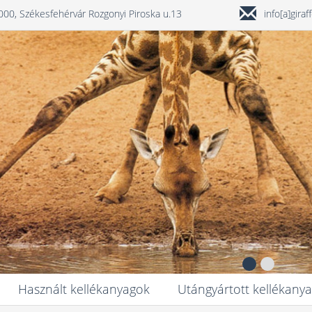
000, Székesfehérvár Rozgonyi Piroska u.13
info[a]gira
Használt kellékanyagok
Utángyártott kellékany