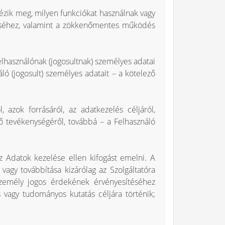
ézik meg, milyen funkciókat használnak vagy
téséhez, valamint a zökkenőmentes működés
Felhasználónak (jogosultnak) személyes adatai
áló (jogosult) személyes adatait – a kötelező
, azok forrásáról, az adatkezelés céljáról,
gő tevékenységéről, továbbá – a Felhasználó
az Adatok kezelése ellen kifogást emelni. A
vagy továbbítása kizárólag az Szolgáltatóra
 személy jogos érdekének érvényesítéséhez
 vagy tudományos kutatás céljára történik;