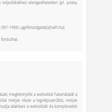
teljesítéséhez elengedhetetlen (pl. posta,
1) 391-1400;
ugyfelszolgalat[a]naih.hu
)
 fordulhat.
ásait, megkönnyítik a weboldal használatát a
ldal melyik része a legnépszerűbb, melyik
ez tudja alakítani a weboldalt és komplexebb